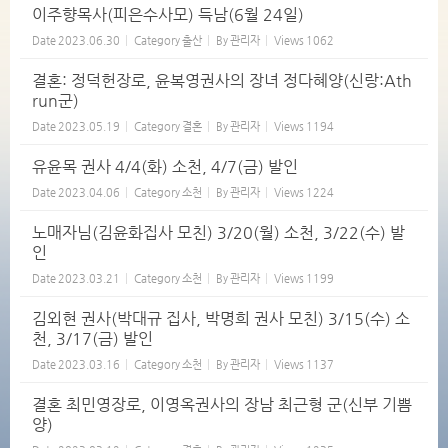
이주향목사(피은수사모) 득남(6월 24일)
Date
2023.06.30
Category
출산
By
관리자
Views
1062
결혼: 정덕헌장로, 윤복영권사의 장녀 정다혜양(신랑:Ath
run군)
Date
2023.05.19
Category
결혼
By
관리자
Views
1194
유윤목 권사 4/4(화) 소천, 4/7(금) 발인
Date
2023.04.06
Category
소천
By
관리자
Views
1224
노매자님(김윤화집사 모친) 3/20(월) 소천, 3/22(수) 발
인
Date
2023.03.21
Category
소천
By
관리자
Views
1199
김외현 권사(박대규 집사, 박명희 권사 모친) 3/15(수) 소
천, 3/17(금) 발인
Date
2023.03.16
Category
소천
By
관리자
Views
1137
결혼 최민영장로, 이영옥권사의 장남 최근형 군(신부 기쁨
양)