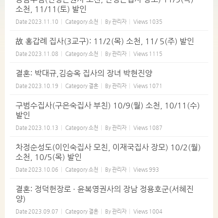
소천, 11/11(토) 발인
Date
2023.11.10
Category
소천
By
관리자
Views
1035
故 홍갑례 집사(3교구): 11/2(목) 소천, 11/ 5(주) 발인
Date
2023.11.08
Category
소천
By
관리자
Views
1115
결혼: 박대규,김승옥 집사의 장녀 박현진양
Date
2023.10.19
Category
결혼
By
관리자
Views
1071
구범수집사(구은숙집사 부친) 10/9(월) 소천, 10/11(수)
발인
Date
2023.10.13
Category
소천
By
관리자
Views
1087
차정순성도(이인숙집사 모친, 이재국집사 장모) 10/2(월)
소천, 10/5(목) 발인
Date
2023.10.06
Category
소천
By
관리자
Views
993
결혼: 정덕헌장로 · 윤복영권사의 장남 정용호군(서혜진
양)
Date
2023.09.07
Category
결혼
By
관리자
Views
1004