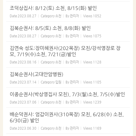
조덕상집사: 8/12(토) 소천, 8/15(화) 발인
Date
2023.08.27
Category
소천
By
관리자
Views
1052
김복순권사: 8/5(토) 소천, 8/8(화) 발인
Date
2023.08.27
Category
소천
By
관리자
Views
1075
김연숙 성도:장미혜권사(202목장) 모친/강석영장로 장
모, 7/19(수)소천, 7/21(금)발인
Date
2023.08.16
Category
소천
By
관리자
Views
1128
김복순권사(고대안암병원)
Date
2023.07.14
Category
입원
By
관리자
Views
1105
이종순권사(박상영집사 모친), 7/3(월)소천, 7/5(수)발인
Date
2023.07.06
Category
소천
By
관리자
Views
1239
배순덕권사: 엄갑이권사(310목장) 모친, 6/28(수) 소천,
6/30(금) 발인
Date
2023.06.30
Category
소천
By
관리자
Views
1169