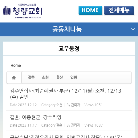
Sketchbook5, 스케치북5
공동체나눔
교우동정
Sketchbook5, 스케치북5
Home
결혼
소천
출산
입원
김주연집사(최순례권사 부군) 12/11(월) 소천, 12/13
(수) 발인
Date
2023.12.12
Category
소천
By
관리자
Views
1051
결혼: 이종현군, 강수라양
Date
2023.11.17
Category
결혼
By
관리자
Views
1087
공남수님(진정은권사 모친, 안병곤집사 장모) 11/9(목)