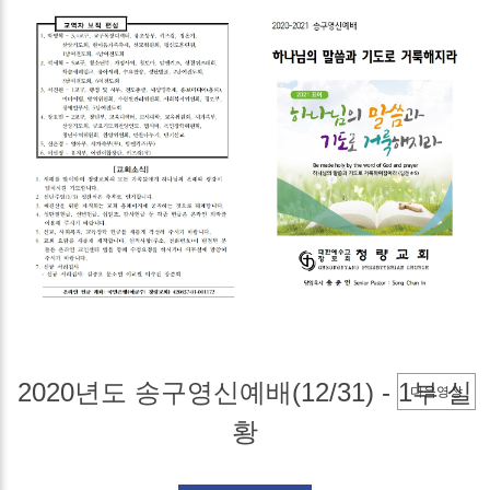
2020년도 송구영신예배(12/31) - 1부 실
다음영상
황