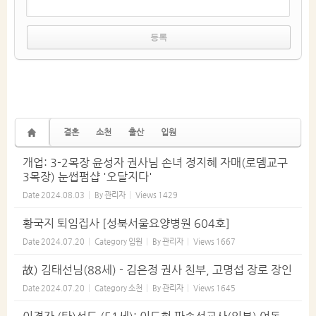
결혼
소천
출산
입원
개업: 3-2목장 윤성자 권사님 손녀 정지혜 자매(로뎀교구
3목장) 눈썹펌샵 '오달지다'
Date
2024.08.03
By
관리자
Views
1429
황국지 퇴임집사 [성북서울요양병원 604호]
Date
2024.07.20
Category
입원
By
관리자
Views
1667
故) 김태선님(88세) - 김은정 권사 친부, 고명섭 장로 장인
Date
2024.07.20
Category
소천
By
관리자
Views
1645