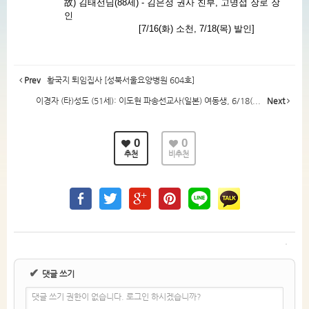
故) 김태선님(88세) - 김은정 권사 친부, 고명섭 장로 장
인
[7/16(화) 소천, 7/18(목) 발인]
Prev
황국지 퇴임집사 [성북서울요양병원 604호]
이경자 (타)성도 (51세): 이도현 파송선교사(일본) 여동생, 6/18(...
Next
0
0
추천
비추천
✔
댓글 쓰기
댓글 쓰기 권한이 없습니다. 로그인 하시겠습니까?