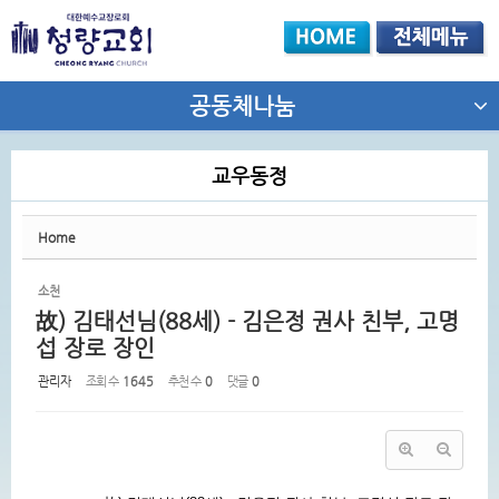
Sketchbook5, 스케치북5
공동체나눔
교우동정
Sketchbook5, 스케치북5
Home
소천
故) 김태선님(88세) - 김은정 권사 친부, 고명
섭 장로 장인
관리자
조회 수
1645
추천 수
0
댓글
0