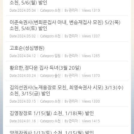
소천, 5/6(월) 발인
Date
2024.05.04
Category
소천
By
관리자
Views
1319
이준숙권사(변희문집사 아내, 변승재집사 모친) 5/2(목)
소천, 5/4(토) 발인
Date
2024.05.02
Category
소천
By
관리자
Views
1337
고호순(성심병원)
Date
2024.04.12
Category
입원
By
관리자
Views
1265
황요한,정다운 집사 득녀(3월 20일)
Date
2024.03.24
Category
출산
By
관리자
Views
1370
김의선권사(노재용장로 모친, 최영숙권사 시모) 3/13(수)
소천, 3/15(금) 발인
Date
2024.03.15
Category
소천
By
관리자
Views
1330
김영창장로 1/15(월) 소천, 1/18(목) 발인
Date
2024.01.16
Category
소천
By
관리자
Views
1415
양정자권사 1/13(토) 소천, 1/15(월) 발인