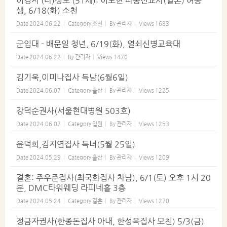
이경자 (타)성도 (51세): 이도현 파송선교사(일본) 여동
생, 6/18(화) 소천
Date
2024.06.22
Category
소천
By
관리자
Views
1683
군입대 - 배문일 청년, 6/19(화), 열쇠신병교육대
Date
2024.06.22
By
관리자
Views
1470
김기욱,이미나집사 득남(6월6일)
Date
2024.06.07
Category
출산
By
관리자
Views
1225
강덕순권사(서울현대병원 503호)
Date
2024.06.07
Category
입원
By
관리자
Views
1253
윤덕희,김지연집사 득녀(5월 25일)
Date
2024.05.29
Category
출산
By
관리자
Views
1209
결혼: 주우준집사(최국화집사 차남), 6/1(토) 오후 1시 20
분, DMC타워웨딩 라피네홀 3층
Date
2024.05.24
Category
결혼
By
관리자
Views
1270
정금자권사(한종돈집사 아내, 한성욱집사 모친) 5/3(금)