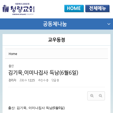
Sketchbook5, 스케치북5
공동체나눔
교우동정
Sketchbook5, 스케치북5
Home
출산
김기욱,이미나집사 득남(6월6일)
관리자
조회 수
1225
추천 수
0
댓글
0
출산: 김기욱, 이미나집사 득남(6월6일)