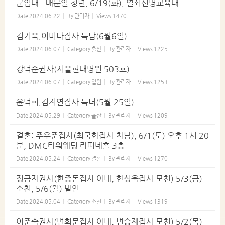
군입대 - 배문일 청년, 6/19(화), 열쇠신병교육대
Date
2024.06.22
By
관리자
Views
1470
김기욱,이미나집사 득남(6월6일)
Date
2024.06.07
Category
출산
By
관리자
Views
1225
강덕순권사(서울현대병원 503호)
Date
2024.06.07
Category
입원
By
관리자
Views
1253
윤덕희,김지연집사 득녀(5월 25일)
Date
2024.05.29
Category
출산
By
관리자
Views
1209
결혼: 주우준집사(최국화집사 차남), 6/1(토) 오후 1시 20
분, DMC타워웨딩 라피네홀 3층
Date
2024.05.24
Category
결혼
By
관리자
Views
1270
정금자권사(한종돈집사 아내, 한성욱집사 모친) 5/3(금)
소천, 5/6(월) 발인
Date
2024.05.04
Category
소천
By
관리자
Views
1319
이준숙권사(변희문집사 아내, 변승재집사 모친) 5/2(목)