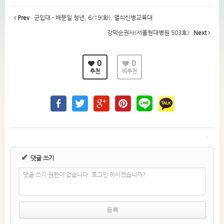
Prev
군입대 - 배문일 청년, 6/19(화), 열쇠신병교육대
강덕순권사(서울현대병원 503호)
Next
0
0
추천
비추천
✔
댓글 쓰기
댓글 쓰기 권한이 없습니다. 로그인 하시겠습니까?