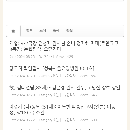
결혼
소천
출산
입원
개업: 3-2목장 윤성자 권사님 손녀 정지혜 자매(로뎀교구
3목장) 눈썹펌샵 '오달지다'
Date
2024.08.03
By
관리자
Views
1429
황국지 퇴임집사 [성북서울요양병원 604호]
Date
2024.07.20
Category
입원
By
관리자
Views
1667
故) 김태선님(88세) - 김은정 권사 친부, 고명섭 장로 장인
Date
2024.07.20
Category
소천
By
관리자
Views
1645
이경자 (타)성도 (51세): 이도현 파송선교사(일본) 여동
생, 6/18(화) 소천
Date
2024.06.22
Category
소천
By
관리자
Views
1683