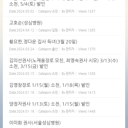
소천, 5/4(토) 발인
Date
2024.05.02
Category
소천
By
관리자
Views
1337
고호순(성심병원)
Date
2024.04.12
Category
입원
By
관리자
Views
1265
황요한,정다운 집사 득녀(3월 20일)
Date
2024.03.24
Category
출산
By
관리자
Views
1370
김의선권사(노재용장로 모친, 최영숙권사 시모) 3/13(수)
소천, 3/15(금) 발인
Date
2024.03.15
Category
소천
By
관리자
Views
1330
김영창장로 1/15(월) 소천, 1/18(목) 발인
Date
2024.01.16
Category
소천
By
관리자
Views
1415
양정자권사 1/13(토) 소천, 1/15(월) 발인
Date
2024.01.16
Category
소천
By
관리자
Views
1448
이미화 권사(서울성심병원)